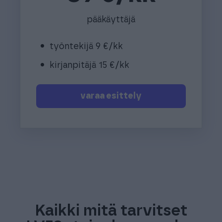
pääkäyttäjä
•
työntekijä 9 €/kk
•
kirjanpitäjä 15 €/kk
varaa esittely
Kaikki mitä tarvitset