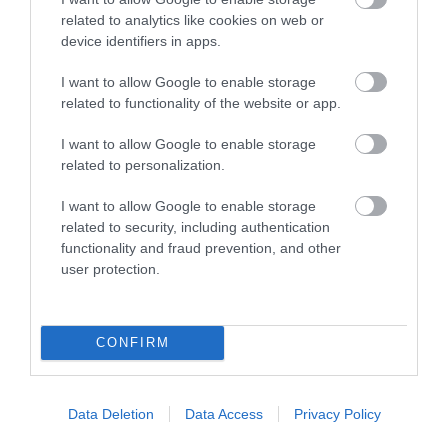
Kassa
+
related to analytics like cookies on web or
device identifiers in apps.
I want to allow Google to enable storage
Matka- ja kululaskut
+
related to functionality of the website or app.
I want to allow Google to enable storage
related to personalization.
Työmääräimet
+
I want to allow Google to enable storage
related to security, including authentication
functionality and fraud prevention, and other
user protection.
Kohderekisteri
+
CONFIRM
Tuotehinnoittelu ja alennukset
+
Data Deletion
Data Access
Privacy Policy