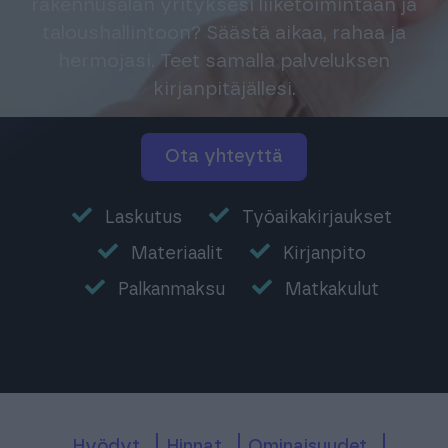
rakennusalan yrityksesi liiketoimintaan ja
taloushallintoon? Säästä aikaa, rahaa ja
hermojasi. Teet samalla palveluksen
kirjanpitäjällesi.
ota yhteyttä
Laskutus
Työaikakirjaukset
Materiaalit
Kirjanpito
Palkanmaksu
Matkakulut
Hyödyt
Hinnat
ominaisuudet