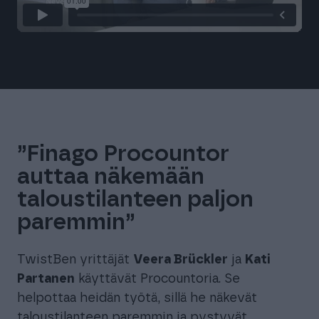
”Finago Procountor
auttaa näkemään
taloustilanteen paljon
paremmin”
TwistBen yrittäjät
Veera Brückler
ja
Kati
Partanen
käyttävät Procountoria. Se
helpottaa heidän työtä, sillä he näkevät
taloustilanteen paremmin ja pystyvät