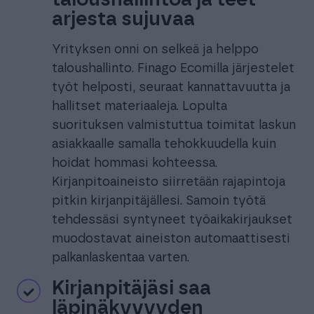
taloushallintoa ja teet
arjesta sujuvaa
Yrityksen onni on selkeä ja helppo
taloushallinto. Finago Ecomilla järjestelet
työt helposti, seuraat kannattavuutta ja
hallitset materiaaleja. Lopulta
suorituksen valmistuttua toimitat laskun
asiakkaalle samalla tehokkuudella kuin
hoidat hommasi kohteessa.
Kirjanpitoaineisto siirretään rajapintoja
pitkin kirjanpitäjällesi. Samoin työtä
tehdessäsi syntyneet työaikakirjaukset
muodostavat aineiston automaattisesti
palkanlaskentaa varten.
Kirjanpitäjäsi saa
läpinäkyvyyden