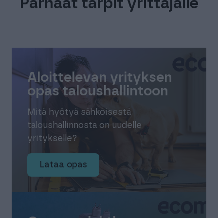
Parhaat tärpit yrittäjälle
Aloittelevan yrityksen
opas taloushallintoon
Mitä hyötyä sähköisestä
taloushallinnosta on uudelle
yritykselle?
Lataa opas