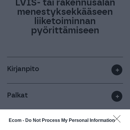
LVIS- tai rakennusalan
menestyksekkääseen
liiketoiminnan
pyörittämiseen
Kirjanpito
+
Palkat
+
Ecom -
Do Not Process My Personal Information
Myynti- ja ostolaskut
+