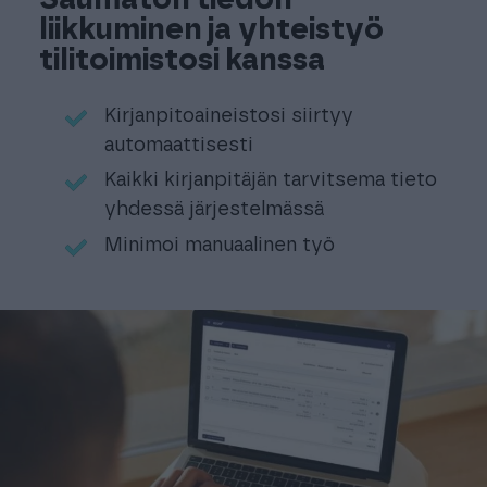
Saumaton
tiedon
liikkuminen
ja
yhteistyö
tilitoimistosi kanssa
Kirjanpitoaineistosi siirtyy
automaattisesti
Kaikki kirjanpitäjän tarvitsema tieto
yhdessä järjestelmässä
Minimoi manuaalinen työ