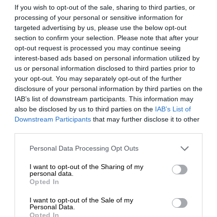
If you wish to opt-out of the sale, sharing to third parties, or
processing of your personal or sensitive information for
targeted advertising by us, please use the below opt-out
Työkulukirjaukset
+
section to confirm your selection. Please note that after your
opt-out request is processed you may continue seeing
interest-based ads based on personal information utilized by
us or personal information disclosed to third parties prior to
Tuoterekisteri ja tukkureiden
your opt-out. You may separately opt-out of the further
+
hinnastot
disclosure of your personal information by third parties on the
IAB’s list of downstream participants. This information may
also be disclosed by us to third parties on the
IAB’s List of
Downstream Participants
that may further disclose it to other
Raportit
+
third parties.
Please note that this website/app uses one or more Google
Personal Data Processing Opt Outs
services and may gather and store information including but
not limited to your visit or usage behaviour. You may click to
I want to opt-out of the Sharing of my
Aikataulutus ja resursointi
+
personal data.
grant or deny consent to Google and its third-party tags to
Opted In
use your data for below specified purposes in below Google
consent section.
I want to opt-out of the Sale of my
Personal Data.
Opted In