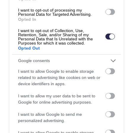
Toistuvat työt
+
I want to opt-out of processing my
Personal Data for Targeted Advertising.
Opted In
Myynti
+
I want to opt-out of Collection, Use,
Retention, Sale, and/or Sharing of my
Personal Data that Is Unrelated with the
Purposes for which it was collected.
Opted Out
Monipuoliset käyttäjäroolit
+
Google consents
I want to allow Google to enable storage
related to advertising like cookies on web or
u003ca
device identifiers in apps.
href=u0022https://www.eco
m.fi/palvelut/kassaturva/u002
+
I want to allow my user data to be sent to
2u003eKassaturva-
Google for online advertising purposes.
laskurahoitusu003c/au003e
I want to allow Google to send me
personalized advertising.
I want to allow Google to enable storage