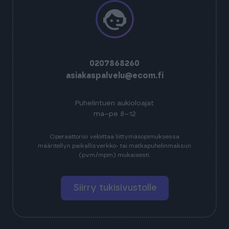
0207868260
asiakaspalvelu@ecom.fi
Puhelintuen aukioloajat
ma–pe 8–12
Operaattorisi veloittaa liittymäsopimuksessa
määritellyn paikallisverkko- tai matkapuhelinmaksun
(pvm/mpm) mukaisesti.
Siirry tukisivustolle