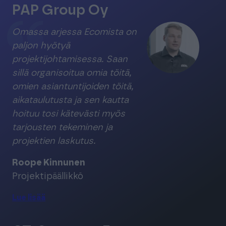
PAP Group Oy
Omassa arjessa Ecomista on
paljon hyötyä
projektijohtamisessa. Saan
sillä organisoitua omia töitä,
omien asiantuntijoiden töitä,
aikataulutusta ja sen kautta
hoituu tosi kätevästi myös
tarjousten tekeminen ja
projektien laskutus.
Roope Kinnunen
Projektipäällikkö
Lue lisää