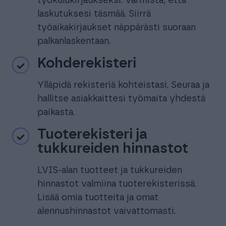
työkulukirjaukseksi. Varmista, että
laskutuksesi täsmää. Siirrä
työaikakirjaukset näppärästi suoraan
palkanlaskentaan.
Kohderekisteri
Ylläpidä rekisteriä kohteistasi. Seuraa ja
hallitse asiakkaittesi työmaita yhdestä
paikasta.
Tuoterekisteri ja
tukkureiden hinnastot
LVIS-alan tuotteet ja tukkureiden
hinnastot valmiina tuoterekisterissä.
Lisää omia tuotteita ja omat
alennushinnastot vaivattomasti.