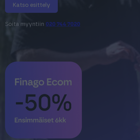
katso esittely
Soita myyntiin
020 744 7020