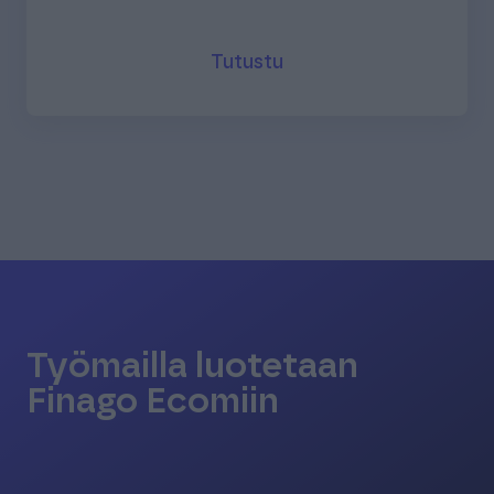
Tutustu
Työmailla luotetaan
Finago Ecomiin