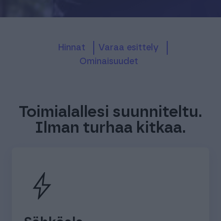
hinnat
varaa esittely
ominaisuudet
Toimialallesi suunniteltu.
Ilman turhaa kitkaa.
bolt