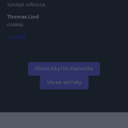
tunteja viikossa.
Thomas Lind
osakas
Lue lisää
Aloita käyttö maksutta
varaa esittely