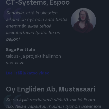
CT-Systems, Espoo
Sanoisin, että kuukauden
aikana on nyt noin sata tuntia
enemmän aikaa tehdä
laskutettavaa työtä. Se on
paljon!
Saga Perttula
talous- ja projektihallinnon
vastaava
Lue lisää ja katso video
Oy Engliden Ab, Mustasaari
Se on kyllä merkitsevä säästö, minkä Ecom
tuo. Aikaa vapautuu muuhun työhön useampia