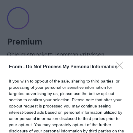
Premium
Ohjelmistopaketti isomman yrityksen
tarpeeseen, sisältää mm. varastonhallinnan,
Ecom -
Do Not Process My Personal Information
tarjouslaskennan, kassan ja
tarkastuslomakkeet.
If you wish to opt-out of the sale, sharing to third parties, or
processing of your personal or sensitive information for
targeted advertising by us, please use the below opt-out
✓ 135 € / kk pääkäyttäjä
section to confirm your selection. Please note that after your
✓ 59 € / kk työnjohtaja
opt-out request is processed you may continue seeing
✓ 15 € / kk työntekijä
interest-based ads based on personal information utilized by
Tutustu hinnoitteluun tarkemmin
us or personal information disclosed to third parties prior to
your opt-out. You may separately opt-out of the further
disclosure of your personal information by third parties on the