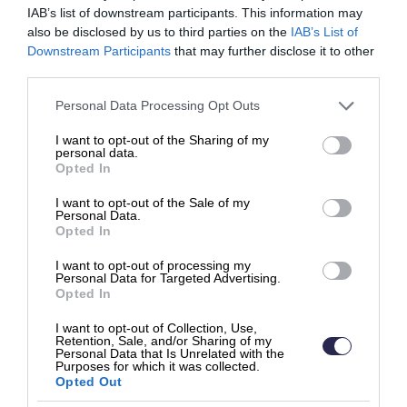
IAB’s list of downstream participants. This information may
also be disclosed by us to third parties on the
IAB’s List of
Downstream Participants
that may further disclose it to other
third parties.
Please note that this website/app uses one or more Google
Personal Data Processing Opt Outs
services and may gather and store information including but
not limited to your visit or usage behaviour. You may click to
I want to opt-out of the Sharing of my
personal data.
grant or deny consent to Google and its third-party tags to
Opted In
use your data for below specified purposes in below Google
consent section.
I want to opt-out of the Sale of my
Personal Data.
Opted In
I want to opt-out of processing my
Personal Data for Targeted Advertising.
Opted In
I want to opt-out of Collection, Use,
Retention, Sale, and/or Sharing of my
Personal Data that Is Unrelated with the
Purposes for which it was collected.
Yhdistä kirjanpitoon
Opted Out