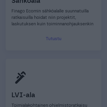
Sähköala
Finago Ecomin sähköalalle suunnatuilla
ratkaisuilla hoidat niin projektit,
laskutuksen kuin toiminnanohjauksenkin
Tutustu
plumbing
LVI-ala
Toimialakohtainen ohjelmistoratkaisu