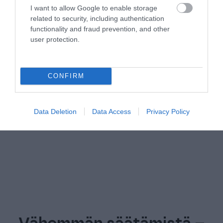
Haluatko nähdä, miten
I want to allow Google to enable storage
related to security, including authentication
Finago Ecom toimii?
functionality and fraud prevention, and other
user protection.
Varaa henkilökohtainen esittely
myyntimme kanssa
CONFIRM
Data Deletion
Data Access
Privacy Policy