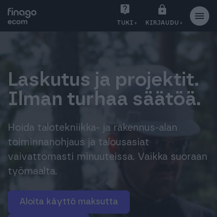
S
TUKI ›
KIRJAUDU ›
i
i
r
r
y
Laskutus ja projektit.
s
Ilman turhaa säätöä.
i
s
ä
Hoida talotekniikka- ja rakennus-alan
l
toiminnanohjaus ja talousasiat
t
vaivattomasti minuuteissa. Vaikka suoraan
ö
työmaalta.
ö
n
Aloita käyttö maksutta