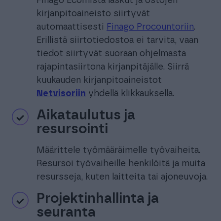
Finago Ecomista laskut ja ostojen
kirjanpitoaineisto siirtyvät
automaattisesti
Finago Procountoriin
.
Erillistä siirtotiedostoa ei tarvita, vaan
tiedot siirtyvät suoraan ohjelmasta
rajapintasiirtona kirjanpitäjälle. Siirrä
kuukauden kirjanpitoaineistot
Netvisoriin
yhdellä klikkauksella.
Aikataulutus ja
resursointi
Määrittele työmääräimelle työvaiheita.
Resursoi työvaiheille henkilöitä ja muita
resursseja, kuten laitteita tai ajoneuvoja.
Projektinhallinta ja
seuranta