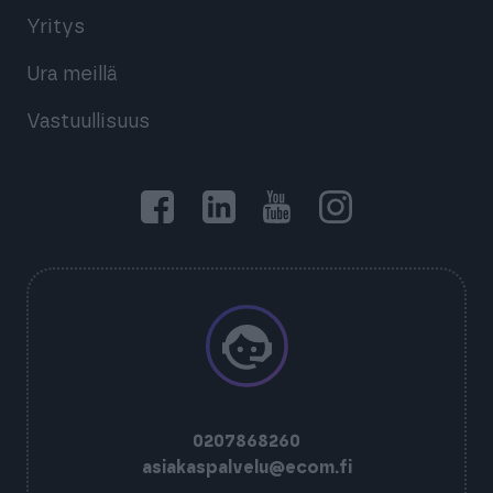
Yritys
Ura meillä
Vastuullisuus
0207868260
asiakaspalvelu@ecom.fi