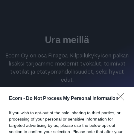
Ura meillä
Ecom Oy on osa Finagoa. Kilpailukykyisen palkan
lisäksi tarjoamme modernit työkalut, toimivat
työtilat ja etätyömahdollisuudet, sekä hyvät
edut.
Ecom -
Do Not Process My Personal Information
Tutustu tarkemmin Finago-tiimiin
If you wish to opt-out of the sale, sharing to third parties, or
processing of your personal or sensitive information for
targeted advertising by us, please use the below opt-out
section to confirm your selection. Please note that after your