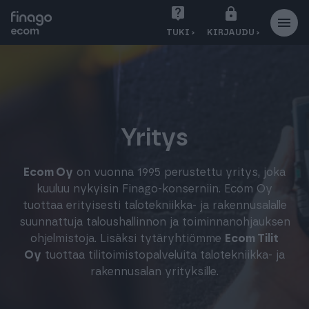
S
TUKI ›
KIRJAUDU ›
i
i
r
r
y
s
Yritys
i
s
Ecom Oy
on vuonna 1995 perustettu yritys, joka
ä
kuuluu nykyisin Finago-konserniin. Ecom Oy
l
tuottaa erityisesti talotekniikka- ja rakennusalalle
t
suunnattuja taloushallinnon ja toiminnanohjauksen
ö
ohjelmistoja. Lisäksi tytäryhtiömme
Ecom Tilit
ö
Oy
tuottaa tilitoimistopalveluita talotekniikka- ja
n
rakennusalan yrityksille.