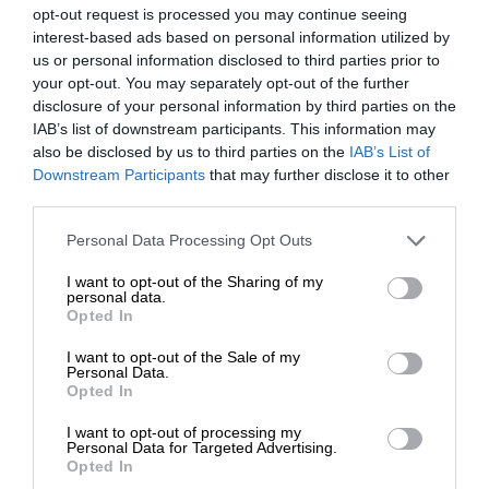
opt-out request is processed you may continue seeing
interest-based ads based on personal information utilized by
us or personal information disclosed to third parties prior to
your opt-out. You may separately opt-out of the further
disclosure of your personal information by third parties on the
IAB’s list of downstream participants. This information may
also be disclosed by us to third parties on the
IAB’s List of
Teknologiset
Downstream Participants
that may further disclose it to other
third parties.
suuntaviivamme
Please note that this website/app uses one or more Google
Personal Data Processing Opt Outs
services and may gather and store information including but
Keskitymme tarjoamaan merkittäviä
not limited to your visit or usage behaviour. You may click to
I want to opt-out of the Sharing of my
personal data.
innovaatioita ja lisäarvoa taloushallinnon
grant or deny consent to Google and its third-party tags to
Opted In
use your data for below specified purposes in below Google
ratkaisuissa sekä tuottamaan niihin jatkuvasti
consent section.
I want to opt-out of the Sale of my
uusia parannuksia. Tulevaisuuden
Personal Data.
ohjelmistomissiomme on tarjota asiakkaillemme
Opted In
huipputasoisia parhaimpia ratkaisuja, jotta he
I want to opt-out of processing my
voivat saavuttaa maailmanluokan tuloksia
Personal Data for Targeted Advertising.
Opted In
liiketoiminnassaan.