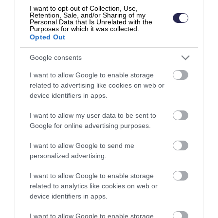
I want to opt-out of Collection, Use,
Retention, Sale, and/or Sharing of my
Personal Data that Is Unrelated with the
Lue lisää
Purposes for which it was collected.
Opted Out
Google consents
I want to allow Google to enable storage
related to advertising like cookies on web or
device identifiers in apps.
I want to allow my user data to be sent to
Google for online advertising purposes.
Yhteistyökumppanit
I want to allow Google to send me
personalized advertising.
Monen erikoisalan ohjelmistona Finago Ecom
I want to allow Google to enable storage
related to analytics like cookies on web or
tekee yhteistyötä usean suomalaisen
device identifiers in apps.
yrityksen kanssa.
I want to allow Google to enable storage