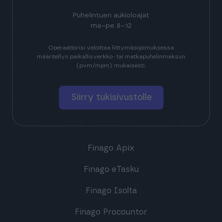
Puhelintuen aukioloajat
ma–pe 8–12
Operaattorisi veloittaa liittymäsopimuksessa
määritellyn paikallisverkko- tai matkapuhelinmaksun
(pvm/mpm) mukaisesti.
Siirry tukisivustolle
Finago Apix
Finago eTasku
Finago Isolta
Finago Procountor