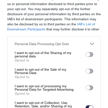
us or personal information disclosed to third parties prior to
your opt-out. You may separately opt-out of the further
disclosure of your personal information by third parties on the
IAB’s list of downstream participants. This information may
also be disclosed by us to third parties on the
IAB’s List of
Downstream Participants
that may further disclose it to other
third parties.
Aloittelevan yrityksen opas
taloushallintoon
Please note that this website/app uses one or more Google
Personal Data Processing Opt Outs
services and may gather and store information including but
not limited to your visit or usage behaviour. You may click to
I want to opt-out of the Sharing of my
personal data.
grant or deny consent to Google and its third-party tags to
Opted In
use your data for below specified purposes in below Google
Mitä hyötyä sähköisestä taloushallinnosta
consent section.
I want to opt-out of the Sale of my
on uudelle yritykselle?
Personal Data.
Opted In
Jokainen yritys on velvollinen kirjanpitoon ja
kuukausittaisiin ALV-ilmoituksiin. Toimivalla
I want to opt-out of processing my
taloushallinnon ohjelmistolla taloudenpidosta voi
Personal Data for Targeted Advertising.
Opted In
tehdä helpompaa.
I want to opt-out of Collection, Use,
Retention, Sale, and/or Sharing of my