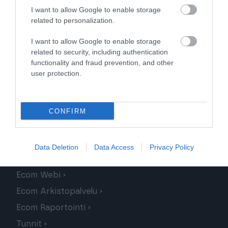
I want to allow Google to enable storage
Oppaat ja webinaaritallenteet
related to personalization.
Koulutus ja webinaarit
I want to allow Google to enable storage
related to security, including authentication
Ecom Taloushallinto tuki
functionality and fraud prevention, and other
user protection.
Ecom tuki
CONFIRM
Kirjaudu palveluihin
Finago Ecom
Data Deletion
Data Access
Privacy Policy
Ecom Serveri
Ecom Webi
Ecom Arkistopalvelu
Ecom Raportointi
Tunnit