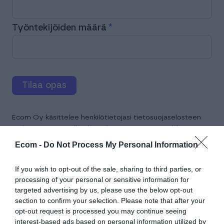
Työntekijöiden määrä
Tilaa opas
Ecom Oy käsittelee henkilötietojasi tietosuojaselosteen
mukaisesti ja voi olla yhteydessä sinuun esimerkiksi
sähköpostitse ja/tai puhelimitse.
Ecom -
Do Not Process My Personal Information
tietosuojaselosteeseen.
Tutustu
If you wish to opt-out of the sale, sharing to third parties, or
processing of your personal or sensitive information for
targeted advertising by us, please use the below opt-out
section to confirm your selection. Please note that after your
opt-out request is processed you may continue seeing
interest-based ads based on personal information utilized by