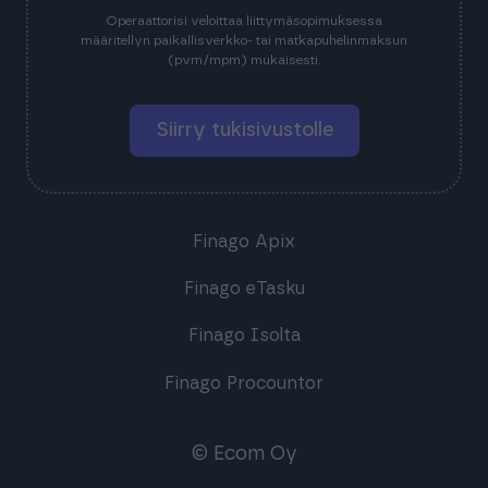
Operaattorisi veloittaa liittymäsopimuksessa
määritellyn paikallisverkko- tai matkapuhelinmaksun
(pvm/mpm) mukaisesti.
Siirry tukisivustolle
Finago Apix
Finago eTasku
Finago Isolta
Finago Procountor
© Ecom Oy