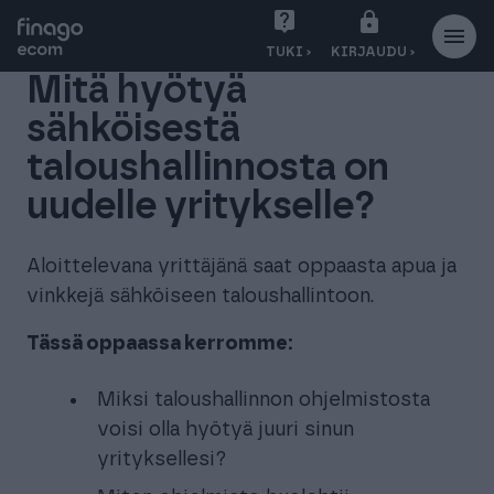
S
TUKI ›
KIRJAUDU ›
i
Mitä hyötyä
i
r
sähköisestä
r
taloushallinnosta on
y
s
uudelle yritykselle?
i
s
Aloittelevana yrittäjänä saat oppaasta apua ja
ä
vinkkejä sähköiseen taloushallintoon.
l
t
Tässä oppaassa kerromme:
ö
ö
Miksi taloushallinnon ohjelmistosta
n
voisi olla hyötyä juuri sinun
yrityksellesi?