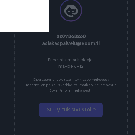
0207868260
asiakaspalvelu@ecom.fi
Puhelintuen aukioloajat
ma–pe 8–12
Operaattorisi veloittaa liittymäsopimuksessa
määritellyn paikallisverkko- tai matkapuhelinmaksun
(pvm/mpm) mukaisesti.
Siirry tukisivustolle