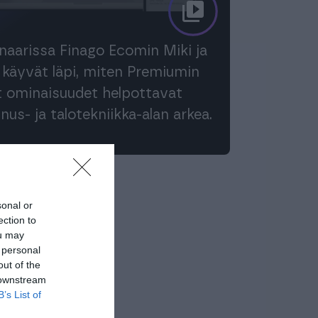
aarissa Finago Ecomin Miki ja
käyvät läpi, miten Premiumin
 ominaisuudet helpottavat
nus- ja talotekniikka-alan arkea.
sonal or
ection to
ou may
 personal
out of the
 downstream
B’s List of