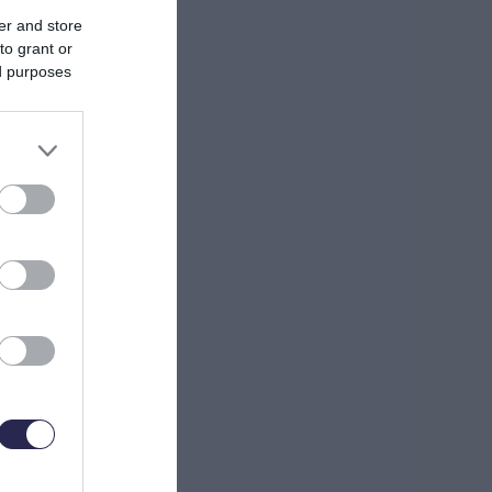
er and store
to grant or
ed purposes