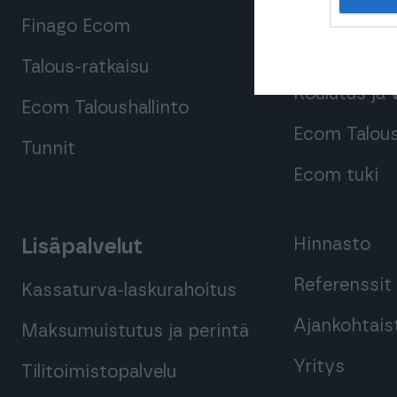
Finago Ecom
Oppaat ja
webinaarital
Talous-ratkaisu
Koulutus ja 
Ecom Taloushallinto
Ecom Taloush
Tunnit
Ecom tuki
Hinnasto
Lisäpalvelut
Referenssit
Kassaturva-laskurahoitus
Ajankohtais
Maksumuistutus ja perintä
Yritys
Tilitoimistopalvelu