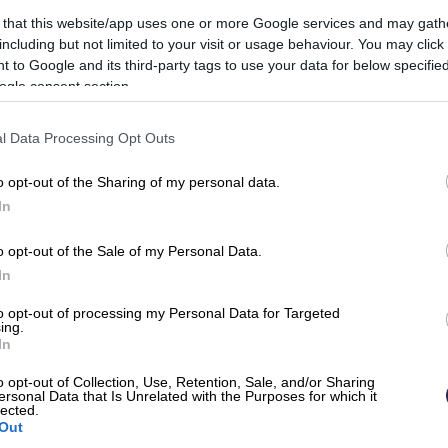
ke niin saat
 that this website/app uses one or more Google services and may gath
including but not limited to your visit or usage behaviour. You may click 
ritallenteen:
 to Google and its third-party tags to use your data for below specifi
ogle consent section.
Sukunimi
l Data Processing Opt Outs
o opt-out of the Sharing of my personal data.
Puhelinnumero (+358 muodossa)
In
o opt-out of the Sale of my Personal Data.
Työntekijöiden määrä
In
to opt-out of processing my Personal Data for Targeted
ing.
In
o opt-out of Collection, Use, Retention, Sale, and/or Sharing
ersonal Data that Is Unrelated with the Purposes for which it
lected.
Out