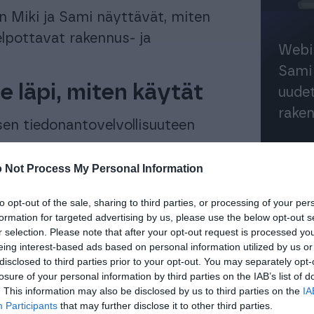
 Miki ja Sami näyttävät, miten
lpottavat rakennus- ja
Webin
Sami 
läpi, miten käytät
uudet
raken
sen tiedonantovelvollisuuteen
Finago Ecomissa
 Not Process My Personal Information
to opt-out of the sale, sharing to third parties, or processing of your per
formation for targeted advertising by us, please use the below opt-out s
lle, jotka haluavat hyödyntää
r selection. Please note that after your opt-out request is processed y
eing interest-based ads based on personal information utilized by us or
i, Pro -käyttäjille, jotka
disclosed to third parties prior to your opt-out. You may separately opt-
kaikille talotekniikka- ja
losure of your personal information by third parties on the IAB’s list of
. This information may also be disclosed by us to third parties on the
IA
sivät tehokasta kokonaisratkaisua.
Participants
that may further disclose it to other third parties.