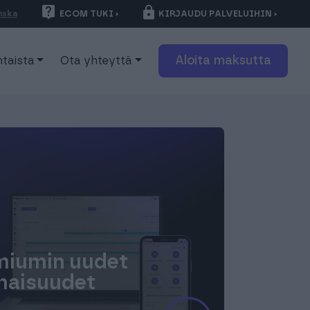
ECOM TUKI ›
KIRJAUDU PALVELUIHIN ›
nska
Aloita maksutta
taista
Ota yhteyttä
miumin uudet
naisuudet