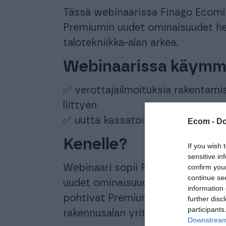
Tässä webinaarissa Finago Ecomin
Premiumin uudet ominaisuudet he
talotekniikka-alan arkea.
Webinaarissa käymme 
✅ verottajailmoituksia rakentami
liittyen
✅ uutta kassatoimintoa suoraan 
Ecom -
Do
Kenelle?
If you wish 
sensitive in
Webinaari sopii Premium -käyttäji
confirm you
continue se
uudet ominaisuudet täysimääräisest
information 
pohtivat Premiumiin siirtymistä ja 
further disc
participants
rakennusalan yrityksille, jotka et
Downstream 