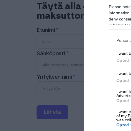
Täytä alla oleva loma
Please note
information 
maksuttoman webinaa
deny consent
in below Go
Etunimi
Persona
I want t
Sähköposti
Opted 
I want t
Yrityksen nimi
Opted 
I want 
Advertis
Opted 
I want t
Lähetä
of my P
was col
Opted 