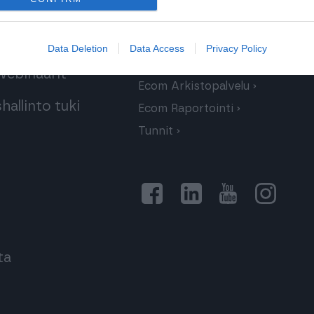
Finago Ecom
lenteet
Ecom Serveri
Data Deletion
Data Access
Privacy Policy
Ecom Webi
webinaarit
Ecom Arkistopalvelu
allinto tuki
Ecom Raportointi
Tunnit
ta