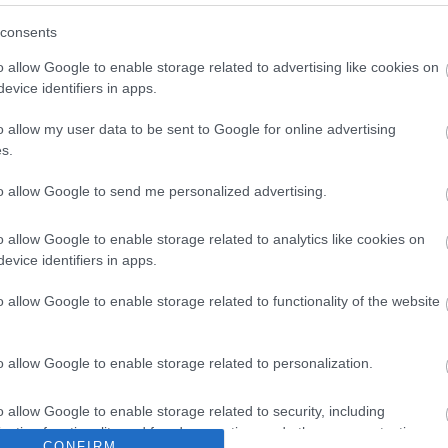
losteen mukaisesti ja voi olla
tai puhelimitse.
consents
o allow Google to enable storage related to advertising like cookies on
evice identifiers in apps.
 myös sähköpostiisi, jotta voit
ös myöhemmin.
o allow my user data to be sent to Google for online advertising
s.
to allow Google to send me personalized advertising.
o allow Google to enable storage related to analytics like cookies on
evice identifiers in apps.
o allow Google to enable storage related to functionality of the website
o allow Google to enable storage related to personalization.
o allow Google to enable storage related to security, including
e
Kirjaudu palveluihin
cation functionality and fraud prevention, and other user protection.
CONFIRM