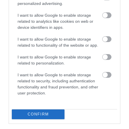
personalized advertising.
I want to allow Google to enable storage
related to analytics like cookies on web or
Kokonaisratkaisut
device identifiers in apps.
Finago Ecom
I want to allow Google to enable storage
related to functionality of the website or app.
Talous-ratkaisu
I want to allow Google to enable storage
Ecom Taloushallinto
related to personalization.
I want to allow Google to enable storage
Tunnit
related to security, including authentication
functionality and fraud prevention, and other
user protection.
Käyttäjälle
Oppaat ja webinaaritallenteet
CONFIRM
Koulutus ja webinaarit