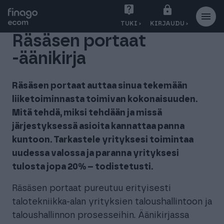
S
TUKI ›
KIRJAUDU ›
i
Räsäsen portaat
i
r
-äänikirja
r
y
Räsäsen portaat auttaa sinua tekemään
s
liiketoiminnasta toimivan kokonaisuuden.
i
Mitä tehdä, miksi tehdään ja missä
s
järjestyksessä asioita kannattaa panna
ä
l
kuntoon. Tarkastele yrityksesi toimintaa
t
uudessa valossa ja paranna yrityksesi
ö
tulosta jopa 20% – todistetusti.
ö
Räsäsen portaat pureutuu erityisesti
n
talotekniikka-alan yrityksien taloushallintoon ja
taloushallinnon prosesseihin. Äänikirjassa