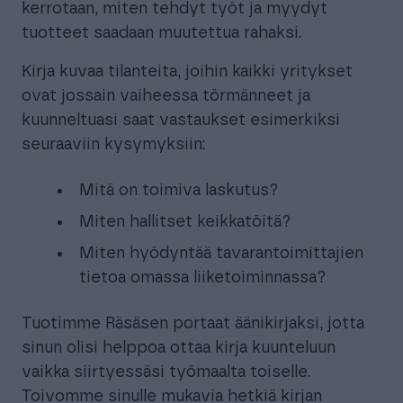
kerrotaan, miten tehdyt työt ja myydyt
tuotteet saadaan muutettua rahaksi.
Kirja kuvaa tilanteita, joihin kaikki yritykset
ovat jossain vaiheessa törmänneet ja
kuunneltuasi saat vastaukset esimerkiksi
seuraaviin kysymyksiin:
Mitä on toimiva laskutus?
Miten hallitset keikkatöitä?
Miten hyödyntää tavarantoimittajien
tietoa omassa liiketoiminnassa?
Tuotimme Räsäsen portaat äänikirjaksi, jotta
sinun olisi helppoa ottaa kirja kuunteluun
vaikka siirtyessäsi työmaalta toiselle.
Toivomme sinulle mukavia hetkiä kirjan