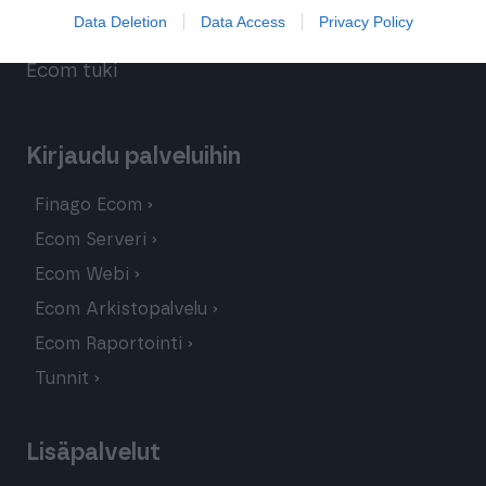
Data Deletion
Data Access
Privacy Policy
Ecom Taloushallinto tuki
Ecom tuki
Kirjaudu palveluihin
Finago Ecom
Ecom Serveri
Ecom Webi
Ecom Arkistopalvelu
Ecom Raportointi
Tunnit
Lisäpalvelut