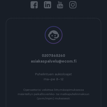
0207868260
asiakaspalvelu@ecom.fi
Puhelintuen aukioloajat
ma–pe 8–12
Operaattorisi veloittaa liittymäsopimuksessa
määritellyn paikallisverkko- tai matkapuhelinmaksun
(pvm/mpm) mukaisesti.