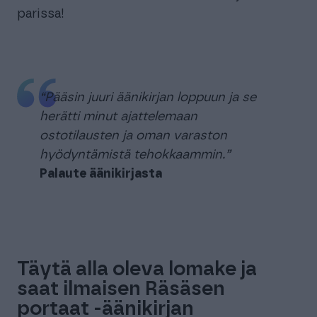
parissa!
“Pääsin juuri äänikirjan loppuun ja se
herätti minut ajattelemaan
ostotilausten ja oman varaston
hyödyntämistä tehokkaammin.”
Palaute äänikirjasta
Täytä alla oleva lomake ja
saat ilmaisen Räsäsen
portaat -äänikirjan