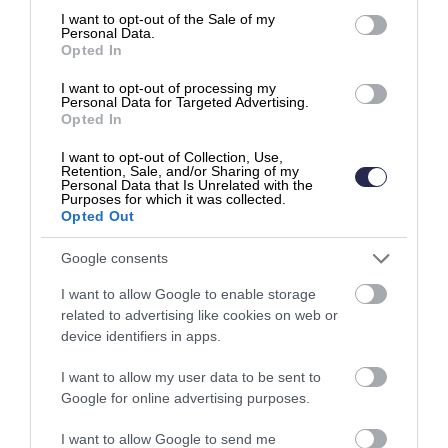
consent section.
I want to opt-out of the Sale of my
Personal Data.
Opted In
I want to opt-out of processing my
Personal Data for Targeted Advertising.
Räsäsen portaat
Opted In
I want to opt-out of Collection, Use,
Retention, Sale, and/or Sharing of my
Personal Data that Is Unrelated with the
Purposes for which it was collected.
Äänikirja
Opted Out
Tämä kirja tarkastelee yrityksen toimintaa
käytännön läheisesti, esimerkein höystettynä.
Google consents
Kirjassa keskitytään tekemään yrityksestä toimiva
I want to allow Google to enable storage
kokonaisuus sen ominaispiirteitä tuhoamatta.
related to advertising like cookies on web or
device identifiers in apps.
I want to allow my user data to be sent to
Google for online advertising purposes.
I want to allow Google to send me