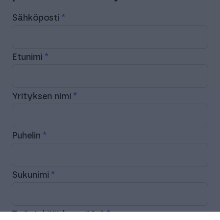
Sähköposti
Etunimi
Yrityksen nimi
Puhelin
Sukunimi
Työntekijöiden määrä