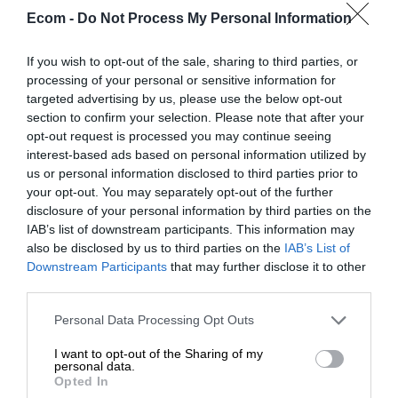
Ecom -
Do Not Process My Personal Information
If you wish to opt-out of the sale, sharing to third parties, or
processing of your personal or sensitive information for
Lähetä
targeted advertising by us, please use the below opt-out
section to confirm your selection. Please note that after your
opt-out request is processed you may continue seeing
Ecom Oy käsittelee henkilötietojasi tietosuojaselosteen
interest-based ads based on personal information utilized by
mukaisesti ja voi olla yhteydessä sinuun esimerkiksi
us or personal information disclosed to third parties prior to
sähköpostitse ja/tai puhelimitse.
your opt-out. You may separately opt-out of the further
tietosuojaselosteeseen.
Tutustu
disclosure of your personal information by third parties on the
IAB’s list of downstream participants. This information may
also be disclosed by us to third parties on the
IAB’s List of
Downstream Participants
that may further disclose it to other
third parties.
Please note that this website/app uses one or more Google
Personal Data Processing Opt Outs
services and may gather and store information including but
not limited to your visit or usage behaviour. You may click to
I want to opt-out of the Sharing of my
personal data.
grant or deny consent to Google and its third-party tags to
Opted In
use your data for below specified purposes in below Google