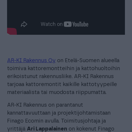
AR-KI Rakennus Oy
on Etelä-Suomen alueella
toimiva kattoremontteihin ja kattohuoltoihin
erikoistunut rakennusliike. AR-KI Rakennus
tarjoaa kattoremontit kaikille kattotyypeille
materiaalista tai muodosta riippumatta.
AR-KI Rakennus on parantanut
kannattavuuttaan ja projektijohtamistaan
Finago Ecomin avulla. Toimitusjohtaja ja
yrittäjä
Ari Lappalainen
on kokenut Finago