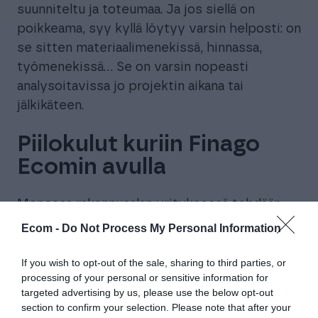
suunniteltu ja toteumaa. Ja jos siellä on
poikkeama, syy kyllä löytyy varsin helposti: on
se sitten materiaalimenekissä, hinnassa,
työmenekissä… Se on varsin nopeasti
analysoitavissa jo projektin aikana tai
jälkikäteen.
Piilokulut kuriin Finago
Ecomin avulla
Monessa rakennusalan yrityksessä tehdään
töitä, joiden laskutus perustuu toteutuneisiin
Ecom -
Do Not Process My Personal Information
työtunteihin ja materiaalimenekkiin. Tässä
vaanii riski piilokuluista.
If you wish to opt-out of the sale, sharing to third parties, or
processing of your personal or sensitive information for
– Piilokuluja tulee eniten nimen omaan
targeted advertising by us, please use the below opt-out
section to confirm your selection. Please note that after your
pienissä hommissa. Käydään hakemassa jotain