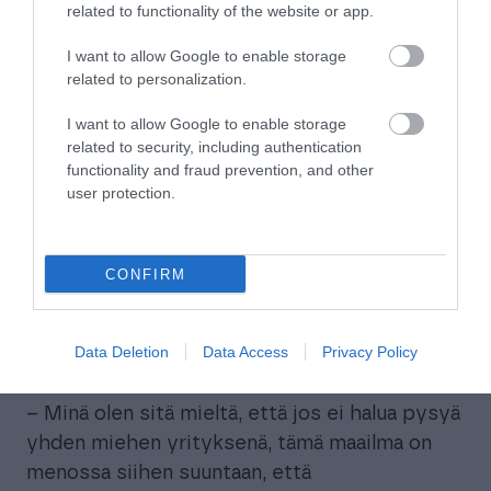
lappujen ja lippujen kanssa kirjoittamassa
related to functionality of the website or app.
laskuja. Ei tule kirjoitusvirheitä. Monta etua.
I want to allow Google to enable storage
Sitten kun lasku muodostetaan Finago
related to personalization.
Ecomista, se lähtee sähköisesti. En edes
I want to allow Google to enable storage
muista, milloin olisin viimeksi tulostanut
related to security, including authentication
laskun.
functionality and fraud prevention, and other
user protection.
Enemmän vapaa-aikaa,
vähemmän näpyttelyä
CONFIRM
Ari Lappalaisella on selkeä mielipide siitä, että
yrityksen ollessa vielä pienikin Finago Ecom
Data Deletion
Data Access
Privacy Policy
kannattaa ottaa käyttöön.
– Minä olen sitä mieltä, että jos ei halua pysyä
yhden miehen yrityksenä, tämä maailma on
menossa siihen suuntaan, että