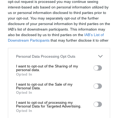
opt-out request is processed you may continue seeing
ja tai tehdään jotain työtä, ja joku tunti jää
interest-based ads based on personal information utilized by
kirjaamatta. Sen suhteellinen osuus koko
us or personal information disclosed to third parties prior to
your opt-out. You may separately opt-out of the further
laskutuksesta on valtava.
disclosure of your personal information by third parties on the
IAB’s list of downstream participants. This information may
Päätoimintanaan isompia kattourakoita
also be disclosed by us to third parties on the
IAB’s List of
tekevässä AR-KI Rakennuksessa on myös
Downstream Participants
that may further disclose it to other
kattojen huoltoliiketoimintaa. Huoltokeikat
third parties.
ovat yleensä pienempiä toimeksiantoja.
Please note that this website/app uses one or more Google
Personal Data Processing Opt Outs
Seuraavassa erimerkki siitä, miten AR-KI
services and may gather and store information including but
Rakennus pitää huoltoliiketoiminnan
not limited to your visit or usage behaviour. You may click to
I want to opt-out of the Sharing of my
personal data.
grant or deny consent to Google and its third-party tags to
kannattavana Finago Ecomin avulla.
Opted In
use your data for below specified purposes in below Google
consent section.
– Jos asiakas soittaa meille, saamme
I want to opt-out of the Sale of my
Personal Data.
asiakastiedon Finago Ecomiin välittömästi,
Opted In
mikä on ihan perus lähtökohta laskutukselle.
I want to opt-out of processing my
Syötetään laskutustiedot sinne – ne on
Personal Data for Targeted Advertising.
Opted In
kerralla oikein, niitä ei kysellä jälkikäteen, eli