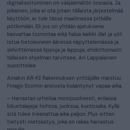
digitalisoituminen on vääjäämätön tosiasia. Ja
jokainen, joka ei ota jotain tällaista järjestelmää
käyttöön, ei tule tässä maailmassa pitkälle
pötkimään. Eli jos on yhtään ajatuksena
kasvattaa toimintaa eikä halua kaikki illat ja yöt
istua tietokoneen ääressä näpyttelemässä ja
selvittämässä lippuja ja lappuja, ehdottomasti
tällaisen ohjelman tarvitsee, Ari Lappalainen
suosittelee.
Ainakin AR-KI Rakennuksen yrittäjälle maistuu
Finago Ecomin ansiosta lisääntynyt vapaa-aika.
– Harrastan urheilua monipuolisesti, erilaisia
liikuntalajeja: hiihtoa, juoksua, kuntosalia. Kyllä
sitä tulee treenattua aika paljon. Plus sitten
tietysti metsästys, joka on rakas harrastus