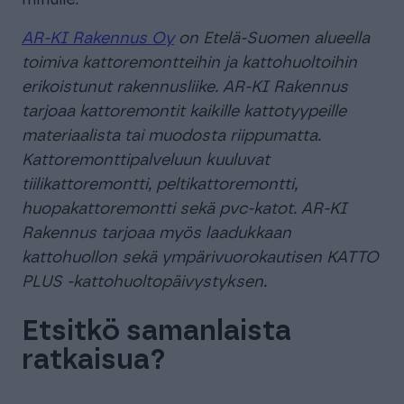
minulle.
AR-KI Rakennus Oy
on Etelä-Suomen alueella
toimiva kattoremontteihin ja kattohuoltoihin
erikoistunut rakennusliike. AR-KI Rakennus
tarjoaa kattoremontit kaikille kattotyypeille
materiaalista tai muodosta riippumatta.
Kattoremonttipalveluun kuuluvat
tiilikattoremontti, peltikattoremontti,
huopakattoremontti sekä pvc-katot. AR-KI
Rakennus tarjoaa myös laadukkaan
kattohuollon sekä ympärivuorokautisen KATTO
PLUS -kattohuoltopäivystyksen.
Etsitkö samanlaista
ratkaisua?