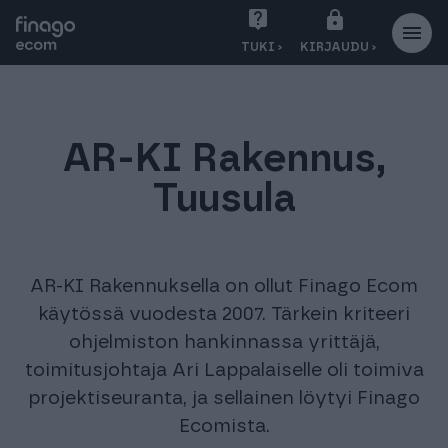
S
TUKI ›
KIRJAUDU ›
i
i
r
r
AR-KI Rakennus,
y
s
Tuusula
i
s
ä
l
AR-KI Rakennuksella on ollut Finago Ecom
t
käytössä vuodesta 2007. Tärkein kriteeri
ö
ohjelmiston hankinnassa yrittäjä,
ö
toimitusjohtaja Ari Lappalaiselle oli toimiva
n
projektiseuranta, ja sellainen löytyi Finago
Ecomista.