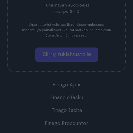
Puhelintuen aukioloajat
ma–pe 8–12
Operaattorisi veloittaa liittymäsopimuksessa
määritellyn paikallisverkko- tai matkapuhelinmaksun
(pvm/mpm) mukaisesti.
Siirry tukisivustolle
Finago Apix
Finago eTasku
Finago Isolta
Finago Procountor