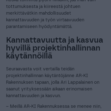
Koska toiminta pyörii niilläkin, jää ihan vain
tottumuksesta ja kiireestä johtuen
merkittävätkin mahdollisuudet
kannattavuuden ja työn virtaavuuden
parantamiseen hyödyntämättä.
Kannattavuutta ja kasvua
hyvillä projektinhallinnan
käytännöillä
Seuraavasta voit vertailla teidän
projektinhallinnan käytäntöjänne AR-KI
Rakennuksen tapaan, jolla Ari Lappalainen on
saanut yrityksessään aikaan erinomaisen
kannattavuuden ja kasvun.
– Meillä AR-KI Rakennuksessa se menee niin,