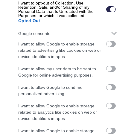
siinä meillä säästyy jo tunti aikaa heti. Sen
I want to opt-out of Collection, Use,
Retention, Sale, and/or Sharing of my
jälkeen näpytetään Finago Ecomiin lähete,
Personal Data that Is Unrelated with the
Purposes for which it was collected.
mikä lähtee tekstiviestinä työntekijälle. Ei
Opted Out
ajella konttorille hakemaan lappua, siinä
Google consents
säästyy jo monta tuntia sekä työntekijöiden
että työnjohtajan aikaa.
I want to allow Google to enable storage
related to advertising like cookies on web or
– Sen jälkeen, kun työ on tehty, Finago
device identifiers in apps.
Ecomiin on kirjattu tunnit oikein, sekä
I want to allow my user data to be sent to
materiaalit, mitä tulee, kun käydään vaikka
Google for online advertising purposes.
hakemassa nimeltä mainitsemattomasta
kiinnikeliikkeestä ruuveja – sieltä tulee
I want to allow Google to send me
personalized advertising.
ostolasku, joka kirjataan kyseiselle lähetteelle.
Eli tunnit ja materiaalit tulee aukottomasti
I want to allow Google to enable storage
laskutukselle. Lähete saadaan muutettua
related to analytics like cookies on web or
device identifiers in apps.
suoraan laskuksi. Jälleen kerran: paikasta ja
ajasta vapaana, ei tarvitse olla konttorilla
I want to allow Google to enable storage