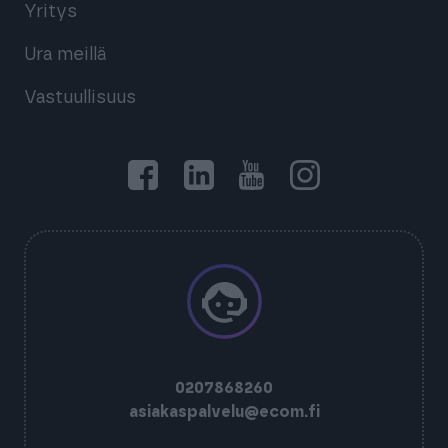
Yritys
Ura meillä
Vastuullisuus
0207868260
asiakaspalvelu@ecom.fi