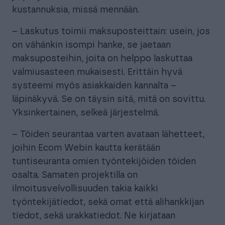
kustannuksia, missä mennään.
– Laskutus toimii maksuposteittain: usein, jos
on vähänkin isompi hanke, se jaetaan
maksuposteihin, joita on helppo laskuttaa
valmiusasteen mukaisesti. Erittäin hyvä
systeemi myös asiakkaiden kannalta –
läpinäkyvä. Se on täysin sitä, mitä on sovittu.
Yksinkertainen, selkeä järjestelmä.
– Töiden seurantaa varten avataan lähetteet,
joihin Ecom Webin kautta kerätään
tuntiseuranta omien työntekijöiden töiden
osalta. Samaten projektilla on
ilmoitusvelvollisuuden takia kaikki
työntekijätiedot, sekä omat että alihankkijan
tiedot, sekä urakkatiedot. Ne kirjataan