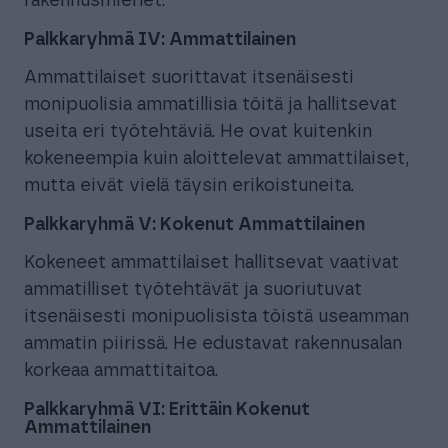
rakennusmiehet.
Palkkaryhmä IV: Ammattilainen
Ammattilaiset suorittavat itsenäisesti
monipuolisia ammatillisia töitä ja hallitsevat
useita eri työtehtäviä. He ovat kuitenkin
kokeneempia kuin aloittelevat ammattilaiset,
mutta eivät vielä täysin erikoistuneita.
Palkkaryhmä V: Kokenut Ammattilainen
Kokeneet ammattilaiset hallitsevat vaativat
ammatilliset työtehtävät ja suoriutuvat
itsenäisesti monipuolisista töistä useamman
ammatin piirissä. He edustavat rakennusalan
korkeaa ammattitaitoa.
Palkkaryhmä VI: Erittäin Kokenut
Ammattilainen