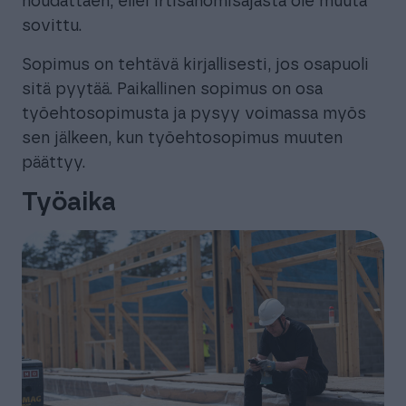
noudattaen, ellei irtisanomisajasta ole muuta
sovittu.
Sopimus on tehtävä kirjallisesti, jos osapuoli
sitä pyytää. Paikallinen sopimus on osa
työehtosopimusta ja pysyy voimassa myös
sen jälkeen, kun työehtosopimus muuten
päättyy.
Työaika