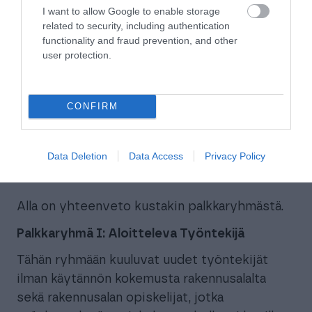
I want to allow Google to enable storage
Kokenut
related to security, including authentication
V
18,11
ammattilainen
functionality and fraud prevention, and other
user protection.
Erittäin
VI
kokenut
19,37
CONFIRM
ammattilainen
Data Deletion
Data Access
Privacy Policy
Alla on yhteenveto kustakin palkkaryhmästä.
Palkkaryhmä I: Aloitteleva Työntekijä
Tähän ryhmään kuuluvat uudet työntekijät
ilman käytännön kokemusta rakennusalalta
sekä rakennusalan opiskelijat, jotka