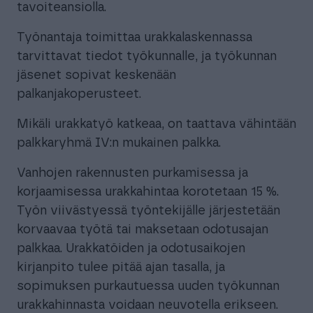
tavoiteansiolla.
Työnantaja toimittaa urakkalaskennassa
tarvittavat tiedot työkunnalle, ja työkunnan
jäsenet sopivat keskenään
palkanjakoperusteet.
Mikäli urakkatyö katkeaa, on taattava vähintään
palkkaryhmä IV:n mukainen palkka.
Vanhojen rakennusten purkamisessa ja
korjaamisessa urakkahintaa korotetaan 15 %.
Työn viivästyessä työntekijälle järjestetään
korvaavaa työtä tai maksetaan odotusajan
palkkaa. Urakkatöiden ja odotusaikojen
kirjanpito tulee pitää ajan tasalla, ja
sopimuksen purkautuessa uuden työkunnan
urakkahinnasta voidaan neuvotella erikseen.