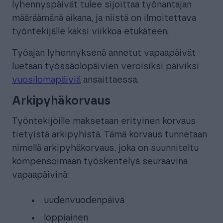
lyhennyspäivät tulee sijoittaa työnantajan
määräämänä aikana, ja niistä on ilmoitettava
työntekijälle kaksi viikkoa etukäteen.
Työajan lyhennyksenä annetut vapaapäivät
luetaan työssäolopäivien veroisiksi päiviksi
vuosilomapäiviä
ansaittaessa.
Arkipyhäkorvaus
Työntekijöille maksetaan erityinen korvaus
tietyistä arkipyhistä. Tämä korvaus tunnetaan
nimellä arkipyhäkorvaus, joka on suunniteltu
kompensoimaan työskentelyä seuraavina
vapaapäivinä:
uudenvuodenpäivä
loppiainen