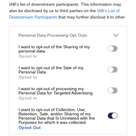
määrittää palkkauksen perusteet ja rakenteet,
IAB’s list of downstream participants. This information may
also be disclosed by us to third parties on the
IAB’s List of
tarjoten kattavan ohjeistuksen eri
Downstream Participants
that may further disclose it to other
palkkausmuodoille: aikapalkka, urakkapalkka ja
third parties.
palkkiopalkka.
Please note that this website/app uses one or more Google
Personal Data Processing Opt Outs
Aika- ja palkkiopalkkaus
services and may gather and store information including but
not limited to your visit or usage behaviour. You may click to
I want to opt-out of the Sharing of my
personal data.
Palkkauksen kulmakivenä toimii
grant or deny consent to Google and its third-party tags to
Opted In
use your data for below specified purposes in below Google
palkkaryhmittely, joka perustuu työntekijän
consent section.
I want to opt-out of the Sale of my
ammattitaitoon. Työntekijät luokitellaan
Personal Data.
Opted In
kuuteen palkkaryhmään aloittelevasta
työntekijästä erittäin kokeneeseen
I want to opt-out of processing my
Personal Data for Targeted Advertising.
ammattilaiseen, joille maksetaan määritelty
Opted In
tuntipalkka.
I want to opt-out of Collection, Use,
Retention, Sale, and/or Sharing of my
Personal Data that Is Unrelated with the
Purposes for which it was collected.
Opted Out