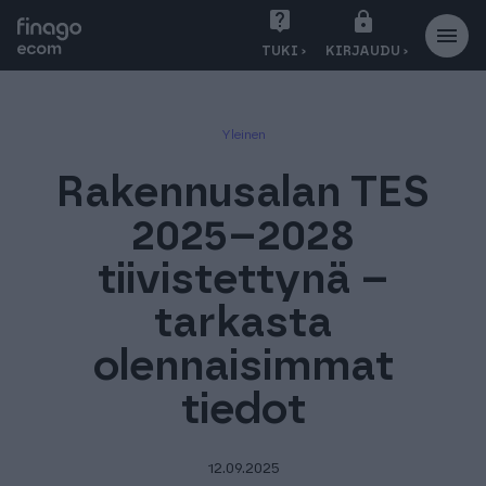
S
TUKI ›
KIRJAUDU ›
i
i
r
Yleinen
r
y
Rakennusalan TES
s
i
2025–2028
s
tiivistettynä –
ä
l
tarkasta
t
olennaisimmat
ö
ö
tiedot
n
12.09.2025