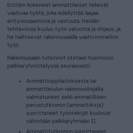
Erittäin kokeneet ammattilaiset tekevät
vaativaa työtä, joka edellyttää laajaa
erityisosaamista ja vastuuta. Heidän
tehtäviinsä kuuluu työn valvonta ja ohjaus, ja
he hallitsevat rakennusalalla vaativimmatkin
työt.
Rakennusalan tutkinnot otetaan huomioon
palkkaryhmittelyssä seuraavasti:
Ammattioppilaitoksesta tai
ammattikoulun rakennuslinjalta
valmistuneet sekä ammatillisen
perustutkinnon (ammattikirja)
suorittaneet työntekijät kuuluvat
vähintään palkkaryhmään II.
Ammattitutkinnon suorittaneet