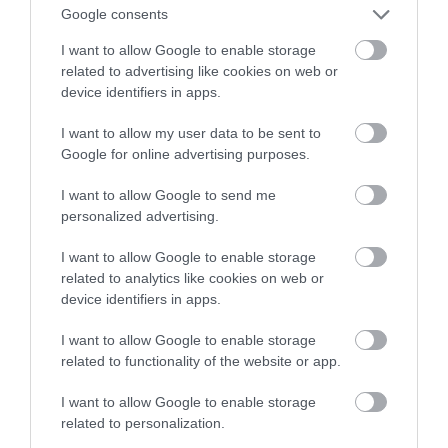
Palkkaryhmä
Kokemus
€ / h
Google consents
I want to allow Google to enable storage
related to advertising like cookies on web or
Aloitteleva
I
12,24
device identifiers in apps.
työntekijä
I want to allow my user data to be sent to
Google for online advertising purposes.
Vähän
I want to allow Google to send me
kokemusta
II
13,79
personalized advertising.
omaava
työntekijä
I want to allow Google to enable storage
related to analytics like cookies on web or
device identifiers in apps.
Aloitteleva
III
15,11
I want to allow Google to enable storage
ammattilainen
related to functionality of the website or app.
I want to allow Google to enable storage
III
Ammattilainen
16,64
related to personalization.