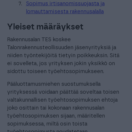
Sopimus irtisanomissuojasta ja
lomauttamisesta rakennusalalla
Yleiset määräykset
Rakennusalan TES koskee
Talonrakennusteollisuuden jäsenyrityksiä ja
niiden työntekijöitä tietyin poikkeuksin. Sitä
ei sovelleta, jos yrityksen jokin yksikkö on
sidottu toiseen työehtosopimukseen.
Pääluottamusmiehen suostumuksella
yrityksessä voidaan päättää soveltaa toisen
valtakunnallisen työehtosopimuksen ehtoja
joko osittain tai kokonaan rakennusalan
työehtosopimuksen sijaan, määritellen
sopimuksessa, miltä osin toista
työehtosopimusta noudatetaan.