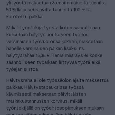
ylityöstä maksetaan 8 ensimmäiseltä tunnilta
50 %:lla ja seuraavilta tunneilta 100 %:lla
korotettu palkka.
Mikäli työntekijä työstä kotiin saavuttuaan
kutsutaan hälytysluontoiseen työhön
varsinaisen työvuoronsa jälkeen, maksetaan
hänelle varsinaisen palkan lisäksi ns.
hälytysrahaa 15,38 €. Tämä määräys ei koske
säännölliseen työaikaan liittyvää työtä eikä
työajan siirtoa.
Hälytysraha ei ole työssäolon ajalta maksettua
palkkaa. Hälytystapauksissa työssä
käymisestä maksetaan päivittäisten
matkakustannusten korvaus, mikäli
työntekijällä on työehtosopimuksen mukaan