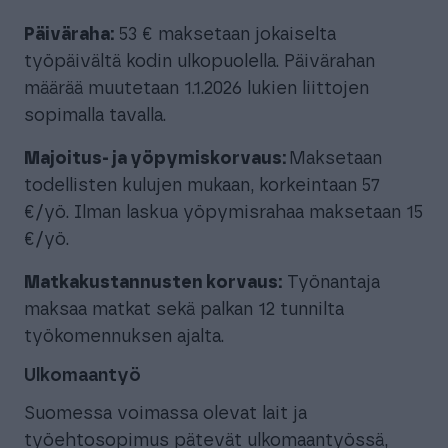
Päiväraha:
53 € maksetaan jokaiselta
työpäivältä kodin ulkopuolella. Päivärahan
määrää muutetaan 1.1.2026 lukien liittojen
sopimalla tavalla.
Majoitus- ja yöpymiskorvaus:
Maksetaan
todellisten kulujen mukaan, korkeintaan 57
€/yö. Ilman laskua yöpymisrahaa maksetaan 15
€/yö.
Matkakustannusten korvaus:
Työnantaja
maksaa matkat sekä palkan 12 tunnilta
työkomennuksen ajalta.
Ulkomaantyö
Suomessa voimassa olevat lait ja
työehtosopimus pätevät ulkomaantyössä,