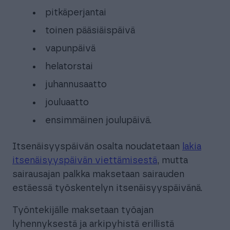
pitkäperjantai
toinen pääsiäispäivä
vapunpäivä
helatorstai
juhannusaatto
jouluaatto
ensimmäinen joulupäivä.
Itsenäisyyspäivän osalta noudatetaan
lakia
itsenäisyyspäivän viettämisestä
, mutta
sairausajan palkka maksetaan sairauden
estäessä työskentelyn itsenäisyyspäivänä.
Työntekijälle maksetaan työajan
lyhennyksestä ja arkipyhistä erillistä