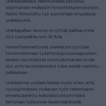
Urakkapalkkaus rakennusalalla perustuu
sopimuksen mukaisiin hinnoitteluperusteisiin.
Kaikki hinnoiteltu työ suoritetaan etupäässä
urakkatyönä.
Urakkapalkan tavoite on ylittää palkkaryhmä
IV:n tuntipalkka noin 30 %:lla.
Hinnoittelemattomat urakkatyöt pyritään
hinnoittelemaan työehtosopimusosapuolten
kesken tarvittaessa työntutkimuksen avulla
niin, että tavoiteansioksi tulee edellä mainittu
palkkataso.
Urakkahinta voidaan laskea myös siten, että
työsopimuksen mukaisen työn tekemiseen
ennalta laskettu kokonaistyötuntimäärä
kerrotaan työkunnan keskimääräisellä