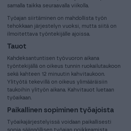
samalla taikka seuraavalla viikolla.
Työajan siirtäminen on mahdollista työn
tehokkaan järjestelyn vuoksi, mutta siitä on
ilmoitettava työntekijälle ajoissa.
Tauot
Kahdeksantuntisen työvuoron aikana
työntekijällä on oikeus tunnin ruokailutaukoon
sekä kahteen 12 minuutin kahvitaukoon.
Ylityötä tekevillä on oikeus ylimääräisiin
taukoihin ylityön aikana. Kahvitauot luetaan
työaikaan.
Paikallinen sopiminen työajoista
Työaikajärjestelyissä voidaan paikallisesti
sopia säännöllisen työajan poikkeamista,