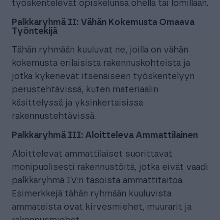
työskentelevät opiskelunsa ohella tai lomillaan.
Palkkaryhmä II: Vähän Kokemusta Omaava
Työntekijä
Tähän ryhmään kuuluvat ne, joilla on vähän
kokemusta erilaisista rakennuskohteista ja
jotka kykenevät itsenäiseen työskentelyyn
perustehtävissä, kuten materiaalin
käsittelyssä ja yksinkertaisissa
rakennustehtävissä.
Palkkaryhmä III: Aloitteleva Ammattilainen
Aloittelevat ammattilaiset suorittavat
monipuolisesti rakennustöitä, jotka eivät vaadi
palkkaryhmä IV:n tasoista ammattitaitoa.
Esimerkkejä tähän ryhmään kuuluvista
ammateista ovat kirvesmiehet, muurarit ja