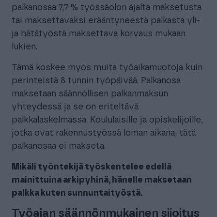
palkanosaa 7,7 % työssäolon ajalta maksetusta
tai maksettavaksi erääntyneestä palkasta yli-
ja hätätyöstä maksettava korvaus mukaan
lukien.
Tämä koskee myös muita työaikamuotoja kuin
perinteistä 8 tunnin työpäivää. Palkanosa
maksetaan säännöllisen palkanmaksun
yhteydessä ja se on eriteltävä
palkkalaskelmassa. Koululaisille ja opiskelijoille,
jotka ovat rakennustyössä loman aikana, tätä
palkanosaa ei makseta.
Mikäli työntekijä työskentelee edellä
mainittuina arkipyhinä, hänelle maksetaan
palkka kuten sunnuntaityöstä.
Työajan säännönmukainen sijoitus